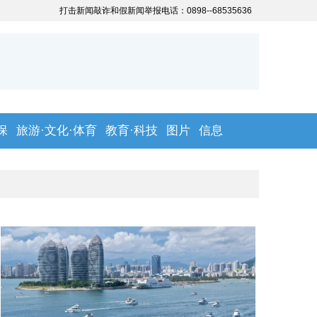
保
旅游·文化·体育
教育·科技
图片
信息