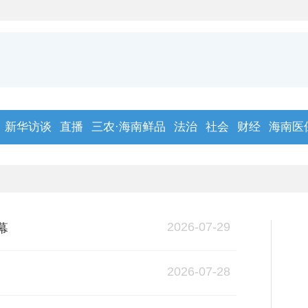
新华访谈
直播
三农·海南鲜品
法治
社会
财经
海南医
2026-07-29
幕
2026-07-28