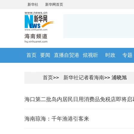
首页
要闻
直播自贸港
炫视听
时政
专题
市县
首页
>>
新华社记者看海南
>> 浦晓旭
海口第二批岛内居民日用消费品免税店即将启
海南琼海：千年渔港引客来