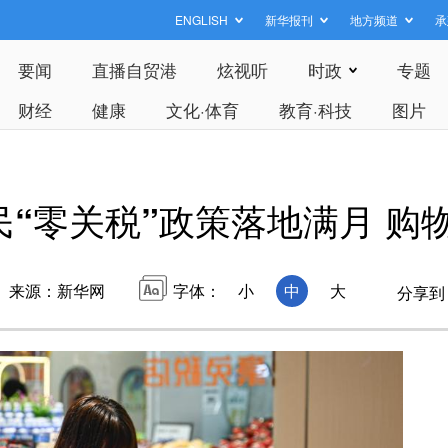
ENGLISH
新华报刊
地方频道
承
要闻
直播自贸港
炫视听
时政
专题
财经
健康
文化·体育
教育·科技
图片
“零关税”政策落地满月 购物金
来源：新华网
字体：
小
中
大
分享到