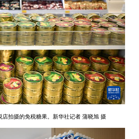
税店拍摄的免税糖果。新华社记者 蒲晓旭 摄