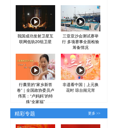
我国成功发射卫星互
三亚亚沙会测试赛举
联网低轨20组卫星
行 多项赛事全面检验
筹备情况
行囊里的“家乡新答
非遗看中国｜上元换
卷”｜全国政协委员卢
花时 琼台闹元宵
伟英：“卢妈妈”的特
殊“全家福”
精彩专题
更多 >>