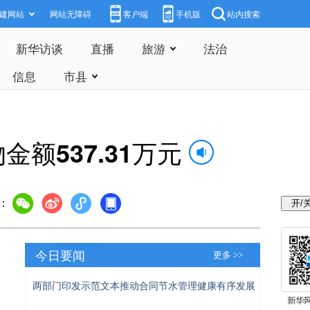
建网站
网站无障碍
客户端
手机版
站内搜索
新华访谈
直播
旅游
法治
信息
市县
额537.31万元
：
今日要闻
更多 >>
两部门印发示范文本推动合同节水管理健康有序发展