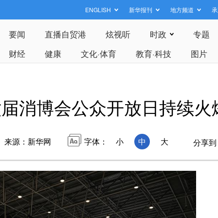
ENGLISH
新华报刊
地方频道
承
要闻
直播自贸港
炫视听
时政
专题
财经
健康
文化·体育
教育·科技
图片
六届消博会公众开放日持续火
来源：新华网
字体：
小
中
大
分享到