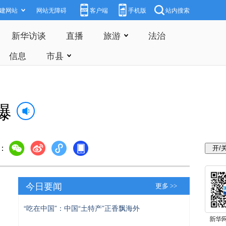
建网站
网站无障碍
客户端
手机版
站内搜索
新华访谈
直播
旅游
法治
信息
市县
爆
：
今日要闻
更多 >>
“吃在中国”：中国“土特产”正香飘海外