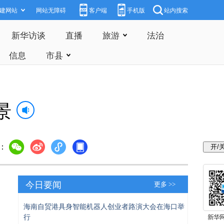
建网站
网站无障碍
客户端
手机版
站内搜索
新华访谈
直播
旅游
法治
信息
市县
景
：
今日要闻
更多 >>
海南自贸港具身智能机器人创业者路演大会在海口举
行