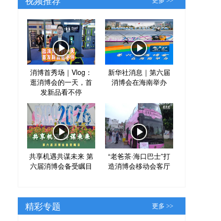
更多 >>
消博首秀场｜Vlog：
新华社消息｜第六届
逛消博会的一天，首
消博会在海南举办
发新品看不停
共享机遇共谋未来 第
“老爸茶·海口巴士”打
六届消博会备受瞩目
造消博会移动会客厅
精彩专题
更多 >>