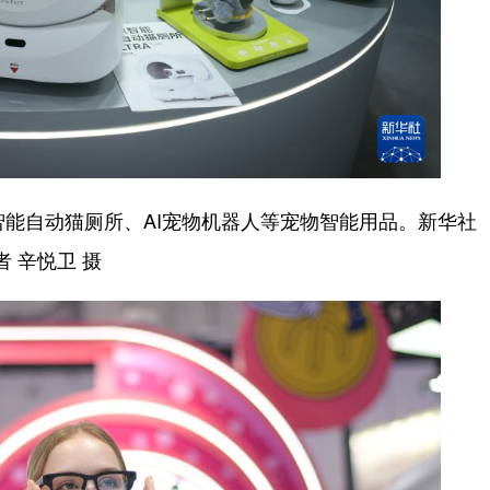
智能自动猫厕所、AI宠物机器人等宠物智能用品。新华社
者 辛悦卫 摄