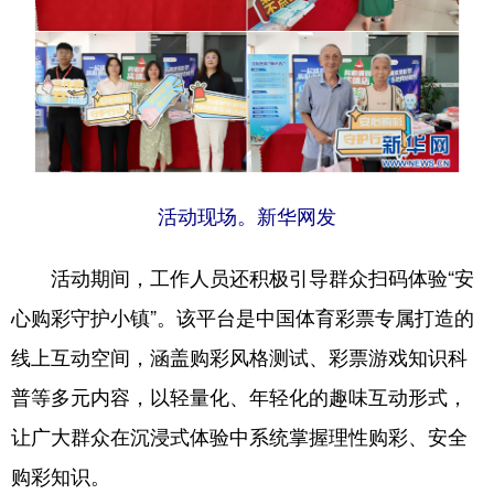
活动现场。新华网发
活动期间，工作人员还积极引导群众扫码体验“安
心购彩守护小镇”。该平台是中国体育彩票专属打造的
线上互动空间，涵盖购彩风格测试、彩票游戏知识科
普等多元内容，以轻量化、年轻化的趣味互动形式，
让广大群众在沉浸式体验中系统掌握理性购彩、安全
购彩知识。