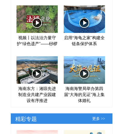
视频丨以法治力量守
启用“海龟之家”构建全
护“绿色遗产”——桫椤
链条保护体系
海南东方：湘琼先进
海南海警局举办第四
制造业共建产业园建
届“大海的见证”海上集
设有序推进
体婚礼
精彩专题
更多 >>