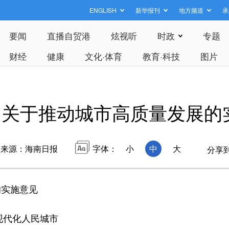
ENGLISH
新华报刊
地方频道
承
要闻
直播自贸港
炫视听
时政
专题
财经
健康
文化·体育
教育·科技
图片
台关于推动城市高质量发展的
来源：海南日报
字体：
小
中
大
分享
实施意见
现代化人民城市