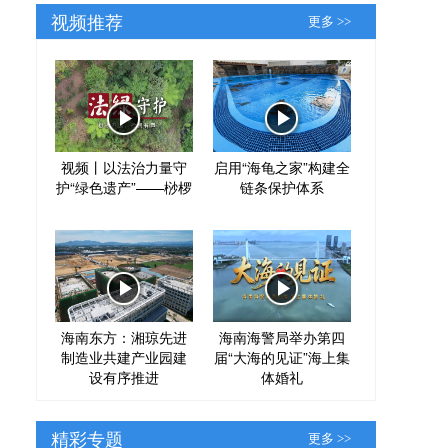
视频推荐
更多 >>
视频丨以法治力量守
启用“海龟之家”构建全
护“绿色遗产”——桫椤
链条保护体系
海南东方：湘琼先进
海南海警局举办第四
制造业共建产业园建
届“大海的见证”海上集
设有序推进
体婚礼
精彩专题
更多 >>