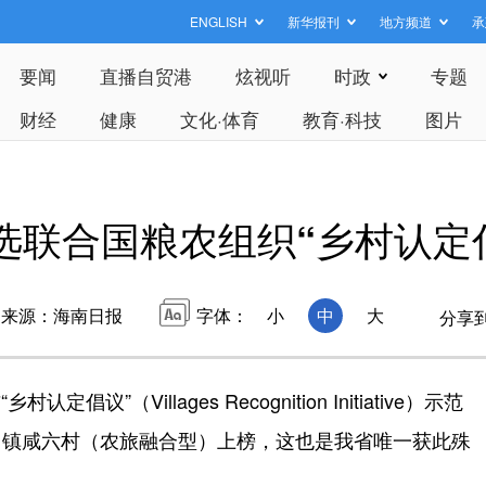
ENGLISH
新华报刊
地方频道
承
要闻
直播自贸港
炫视听
时政
专题
财经
健康
文化·体育
教育·科技
图片
选联合国粮农组织“乡村认定
来源：海南日报
字体：
小
中
大
分享
Villages Recognition Initiative）示范
吕镇咸六村（农旅融合型）上榜，这也是我省唯一获此殊