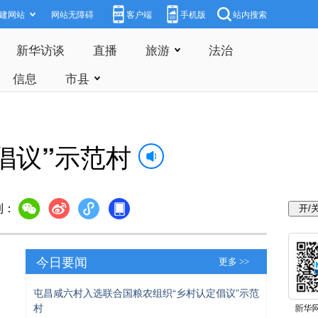
建网站
网站无障碍
客户端
手机版
站内搜索
新华访谈
直播
旅游
法治
信息
市县
倡议”示范村
到：
今日要闻
更多 >>
屯昌咸六村入选联合国粮农组织“乡村认定倡议”示范
村