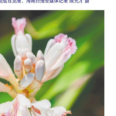
鹭在觅食。海南日报全媒体记者 陈元才 摄