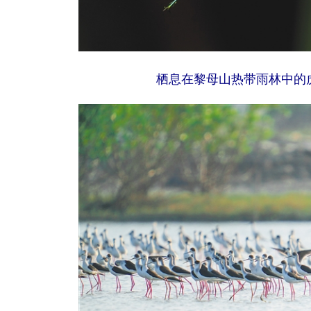
栖息在黎母山热带雨林中的虎