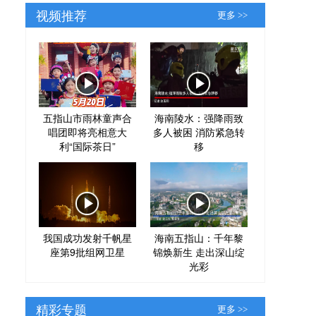
视频推荐
更多 >>
五指山市雨林童声合
海南陵水：强降雨致
唱团即将亮相意大
多人被困 消防紧急转
利“国际茶日”
移
我国成功发射千帆星
海南五指山：千年黎
座第9批组网卫星
锦焕新生 走出深山绽
光彩
精彩专题
更多 >>