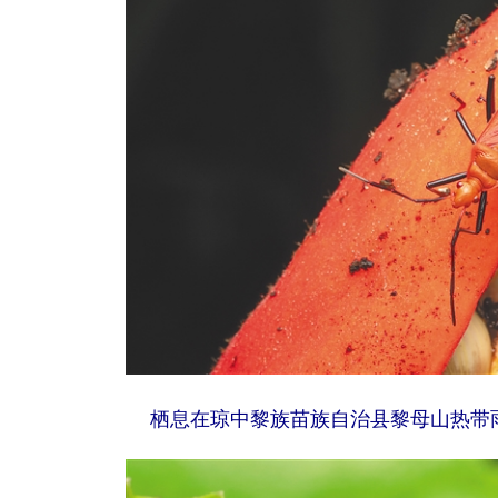
栖息在琼中黎族苗族自治县黎母山热带雨