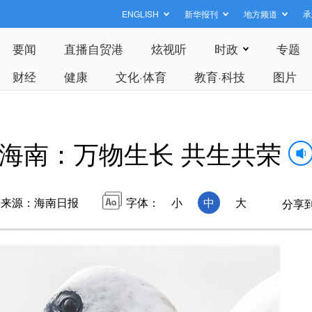
ENGLISH
新华报刊
地方频道
承
要闻
直播自贸港
炫视听
时政
专题
财经
健康
文化·体育
教育·科技
图片
海南：万物生长 共生共荣
来源：海南日报
字体：
小
中
大
分享