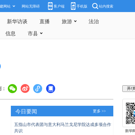
建网站
网站无障碍
客户端
手机版
站内搜索
新华访谈
直播
旅游
法治
信息
市县
到：
今日要闻
更多 >>
五指山市代表团与意大利马兰戈尼学院达成多项合作
共识