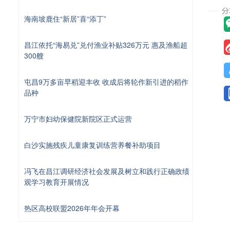
海南坡鹿住“新居”喜“添丁”
昌江依托“海易兑”兑付渔业补贴326万元 惠及渔船超
300艘
屯昌9万多亩早稻迎丰收 收成后将轮作新引进的稻作
品种
万宁市妇幼保健院新院区正式运营
白沙实施残疾儿童康复训练营养餐补助项目
冯飞在昌江调研经济社会发展及树立和践行正确政绩
观学习教育开展情况
热区高校联盟2026年年会开幕