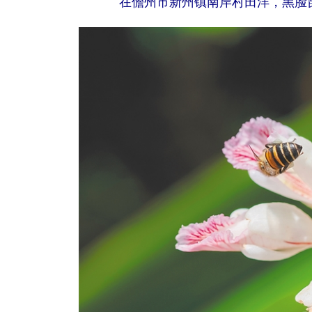
在儋州市新州镇南岸村田洋，黑脸琵