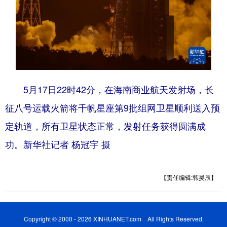
5月17日22时42分，在海南商业航天发射场，长
征八号运载火箭将千帆星座第9批组网卫星顺利送入预
定轨道，所有卫星状态正常，发射任务获得圆满成
功。新华社记者 杨冠宇 摄
【责任编辑:韩昊辰】
Copyright © 2000 - 2026 XINHUANET.com All Rights Reserved.