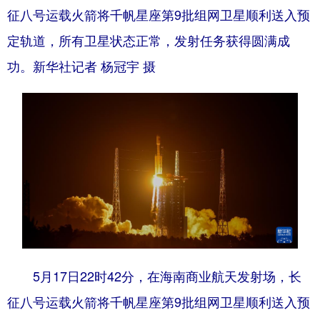
征八号运载火箭将千帆星座第9批组网卫星顺利送入预
定轨道，所有卫星状态正常，发射任务获得圆满成
功。新华社记者 杨冠宇 摄
5月17日22时42分，在海南商业航天发射场，长
征八号运载火箭将千帆星座第9批组网卫星顺利送入预