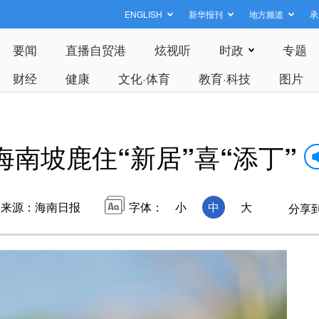
ENGLISH
新华报刊
地方频道
承
要闻
直播自贸港
炫视听
时政
专题
财经
健康
文化·体育
教育·科技
图片
海南坡鹿住“新居”喜“添丁”
来源：海南日报
字体：
小
中
大
分享