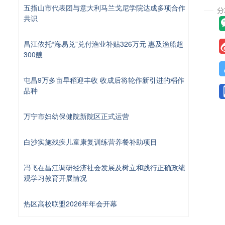
五指山市代表团与意大利马兰戈尼学院达成多项合作
共识
昌江依托“海易兑”兑付渔业补贴326万元 惠及渔船超
300艘
屯昌9万多亩早稻迎丰收 收成后将轮作新引进的稻作
品种
万宁市妇幼保健院新院区正式运营
白沙实施残疾儿童康复训练营养餐补助项目
冯飞在昌江调研经济社会发展及树立和践行正确政绩
观学习教育开展情况
热区高校联盟2026年年会开幕