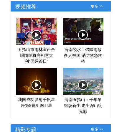
视频推荐
更多 >>
五指山市雨林童声合
海南陵水：强降雨致
唱团即将亮相意大
多人被困 消防紧急转
利“国际茶日”
移
我国成功发射千帆星
海南五指山：千年黎
座第9批组网卫星
锦焕新生 走出深山绽
光彩
精彩专题
更多 >>