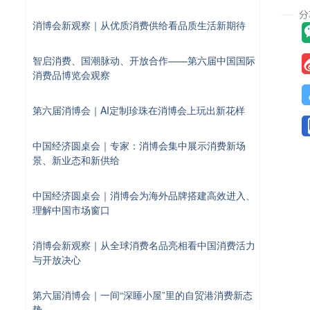
消博会新观察｜从优质消费供给看品质生活新期待
智启消费、国潮脉动、开放合作——第六届中国国际
消费品博览会观察
第六届消博会｜AI定制珍珠在消博会上玩出新花样
中国经济圆桌会｜专家：消博会集中展示消费新场
景、新业态和新供给
中国经济圆桌会｜消博会为海外品牌搭建高效进入、
理解中国市场窗口
消博会新观察｜从全球消费名品亮相看中国消费活力
与开放决心
第六届消博会｜一间“深睡小屋”里的自贸港消费新态
势