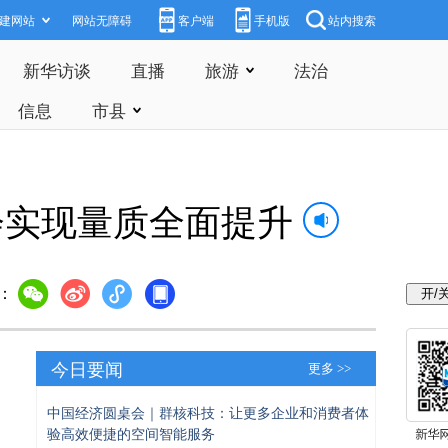
建网站
网站无障碍
客户端
手机版
站内搜索
新华访谈
直播
旅游
法治
信息
市县
会实现量质全面提升
：
今日要闻
更多 >>
中国经济圆桌会｜群核科技：让更多企业和消费者体
验高效便捷的空间智能服务