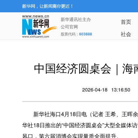
新华通讯社主办
首页
公司官网
社会
股票代码：
603888
中国经济圆桌会｜海
2026-04-18 13:16:50
新华社海口4月18日电（记者 王希、王晖
华社18日推出的“中国经济圆桌会”大型全媒
风口，第六届消博会实现量质全面提升。