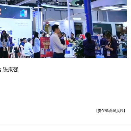
 陈康强
【责任编辑:韩昊辰】