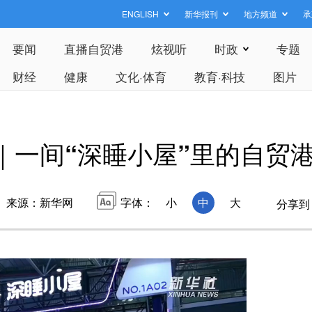
ENGLISH
新华报刊
地方频道
承
要闻
直播自贸港
炫视听
时政
专题
财经
健康
文化·体育
教育·科技
图片
｜一间“深睡小屋”里的自贸
来源：新华网
字体：
小
中
大
分享到