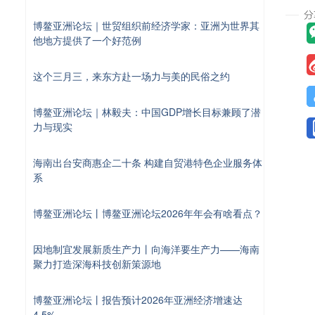
博鳌亚洲论坛｜世贸组织前经济学家：亚洲为世界其
他地方提供了一个好范例
这个三月三，来东方赴一场力与美的民俗之约
博鳌亚洲论坛｜林毅夫：中国GDP增长目标兼顾了潜
力与现实
海南出台安商惠企二十条 构建自贸港特色企业服务体
系
博鳌亚洲论坛丨博鳌亚洲论坛2026年年会有啥看点？
因地制宜发展新质生产力丨向海洋要生产力——海南
聚力打造深海科技创新策源地
博鳌亚洲论坛丨报告预计2026年亚洲经济增速达
4.5%