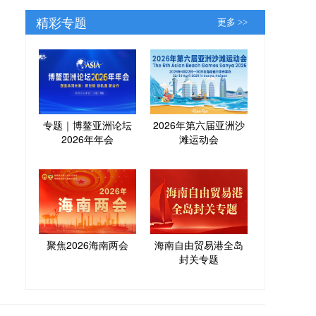
精彩专题
更多 >>
专题｜博鳌亚洲论坛
2026年第六届亚洲沙
2026年年会
滩运动会
聚焦2026海南两会
海南自由贸易港全岛
封关专题