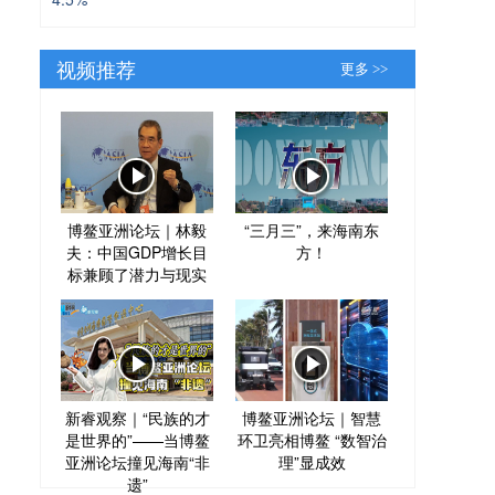
视频推荐
更多 >>
博鳌亚洲论坛｜林毅
“三月三”，来海南东
夫：中国GDP增长目
方！
标兼顾了潜力与现实
新睿观察｜“民族的才
博鳌亚洲论坛｜智慧
是世界的”——当博鳌
环卫亮相博鳌 “数智治
亚洲论坛撞见海南“非
理”显成效
遗”