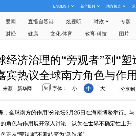
ENGLISH
新华报刊
地方频道
承
要闻
直播自贸港
炫视听
时政
专题
财经
健康
文化·体育
教育·科技
图片
经济治理的“旁观者”到“塑
嘉宾热议全球南方角色与作
来源：新华网
字体：
小
中
大
分享到
：全球南方的作用”分论坛3月25日在海南博鳌举行。与
中的角色与作用展开深入讨论，认为在世界不确定性上升
正从“旁观者”不断转变为“塑造者”。