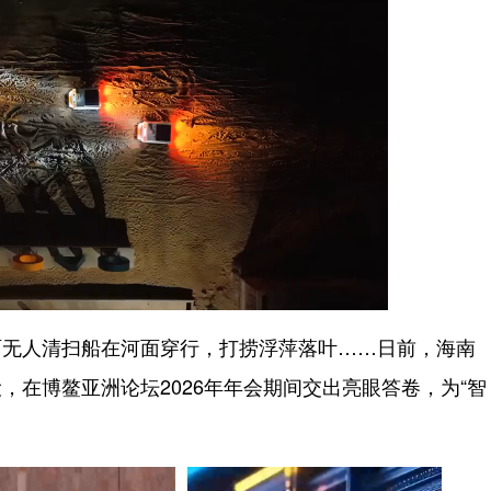
无人清扫船在河面穿行，打捞浮萍落叶……日前，海南
在博鳌亚洲论坛2026年年会期间交出亮眼答卷，为“智