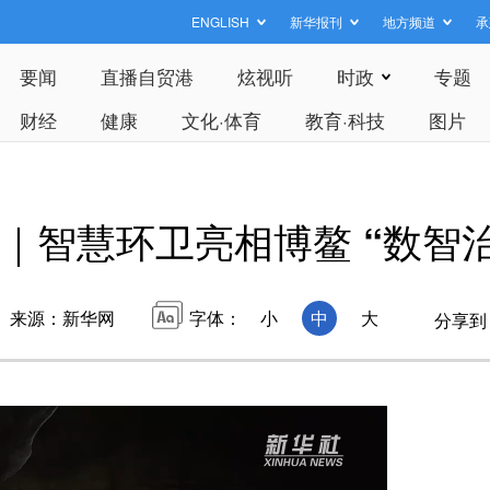
ENGLISH
新华报刊
地方频道
承
要闻
直播自贸港
炫视听
时政
专题
财经
健康
文化·体育
教育·科技
图片
｜智慧环卫亮相博鳌 “数智
来源：新华网
字体：
小
中
大
分享到