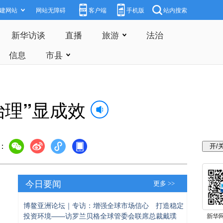
建网站
网站无障碍
客户端
手机版
站内搜索
新华访谈
直播
旅游
法治
信息
市县
治理”显成效
：
今日要闻
更多 >>
博鳌亚洲论坛｜专访：增强全球市场信心 打造稳定
投资环境——访罗兰贝格全球管委会联席总裁戴璞