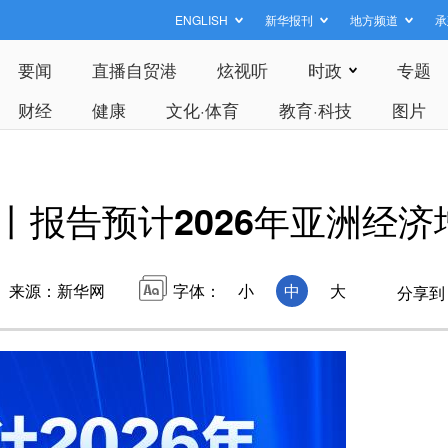
ENGLISH
新华报刊
地方频道
承
要闻
直播自贸港
炫视听
时政
专题
财经
健康
文化·体育
教育·科技
图片
报告预计2026年亚洲经济增
来源：新华网
字体：
小
中
大
分享到