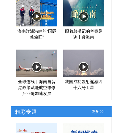
海南洋浦港畔的“国际
跟着总书记的考察足
修箱匠”
迹丨瞰海南
全球连线｜海南自贸
我国成功发射遥感四
港政策赋能航空维修
十六号卫星
产业链加速发展
精彩专题
更多 >>