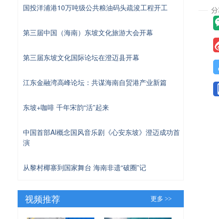
国投洋浦港10万吨级公共粮油码头疏浚工程开工
第三届中国（海南）东坡文化旅游大会开幕
第三届东坡文化国际论坛在澄迈县开幕
江东金融湾高峰论坛：共谋海南自贸港产业新篇
东坡+咖啡 千年宋韵“活”起来
中国首部AI概念国风音乐剧《心安东坡》澄迈成功首
演
从黎村椰寨到国家舞台 海南非遗“破圈”记
视频推荐
更多 >>