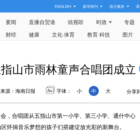
ENGLISH
新华报刊
地方频道
承
要闻
直播自贸港
炫视听
时政
专题
财经
健康
文化·体育
教育·科技
图片
五指山市雨林童声合唱团成立
来源：海南日报
字体：
小
中
大
分享
会，合唱团从五指山市第一小学、第三小学、通什中心
山区怀揣音乐梦想的孩子们搭建绽放光彩的新舞台。