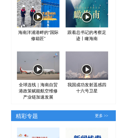
海南洋浦港畔的“国际
跟着总书记的考察足
修箱匠”
迹丨瞰海南
全球连线｜海南自贸
我国成功发射遥感四
港政策赋能航空维修
十六号卫星
产业链加速发展
精彩专题
更多 >>