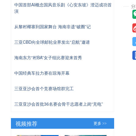
中国首部AI概念国风音乐剧《心安东坡》澄迈成功首
演
从黎村椰寨到国家舞台 海南非遗“破圈”记
三亚CBD向全球邮轮业界发出“启航”邀请
海南东方“村BA”女子组比赛迎来首秀
中国经典车拉力赛在琼海开幕
三亚亚沙会首个竞赛场馆群完工
三亚亚沙会首批36名赛会骨干志愿者上岗“充电”
视频推荐
更多 >>