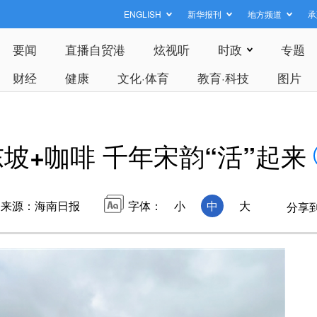
ENGLISH
新华报刊
地方频道
承
要闻
直播自贸港
炫视听
时政
专题
财经
健康
文化·体育
教育·科技
图片
东坡+咖啡 千年宋韵“活”起来
来源：海南日报
字体：
小
中
大
分享