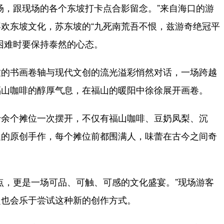
，跟现场的各个东坡打卡点合影留念。”来自海口的游
欢东坡文化，苏东坡的“九死南荒吾不恨，兹游奇绝冠平
困难时要保持泰然的心态。
的书画卷轴与现代文创的流光溢彩悄然对话，一场跨越
福山咖啡的醇厚气息，在福山的暖阳中徐徐展开画卷。
余个摊位一次摆开，不仅有福山咖啡、豆奶凤梨、沉
题的原创手作，每个摊位前都围满人，味蕾在古今之间奇
，更是一场可品、可触、可感的文化盛宴。”现场游客
定也会乐于尝试这种新的创作方式。