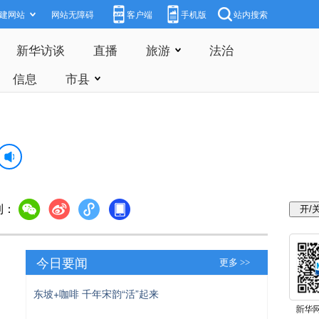
建网站
网站无障碍
客户端
手机版
站内搜索
新华访谈
直播
旅游
法治
信息
市县
到：
今日要闻
更多 >>
东坡+咖啡 千年宋韵“活”起来