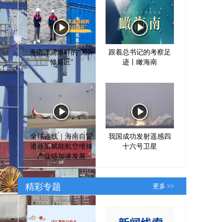
海南洋浦港畔的“国际
跟着总书记的考察足
修箱匠”
迹丨瞰海南
全球连线｜海南自贸
我国成功发射遥感四
港政策赋能航空维修
十六号卫星
产业链加速发展
精彩专题
更多 >>