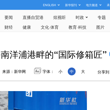
ENGLISH
新华报刊
地方频道
承
要闻
直播自贸港
炫视听
时政
专题
财经
健康
文化·体育
教育·科技
图片
海南洋浦港畔的“国际修箱匠”
来源：新华网
字体：
小
中
大
分享到