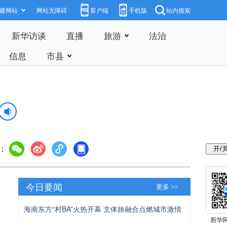
建网站
网站无障碍
客户端
手机版
站内搜索
新华访谈
直播
旅游
法治
信息
市县
：
今日要闻
更多 >>
海南东方“村BA”火热开幕 文体旅融合点燃城市激情