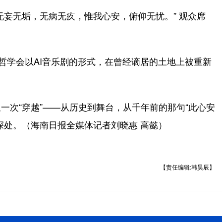
妄无垢，无病无疚，惟我心安，俯仰无忧。” 观众席
学会以AI音乐剧的形式，在曾经谪居的土地上被重新
次“穿越”——从历史到舞台，从千年前的那句“此心安
深处。（海南日报全媒体记者刘晓惠 高懿）
【责任编辑:韩昊辰】