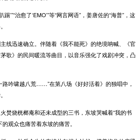
’”“治愈了‘EMO’”等“网言网语”，姜唐佐的“海普”，这
料。
主线迅速确立。伴随着《我不能死》的绝境呐喊、《官
结茅歌》的民间暖流等曲目，以音乐强化了戏剧冲突，凸
路吟啸越八荒……”在第八场《好好活着》的独唱中，
学。
焚烧桄榔庵和还未成型的三书，东坡哭喊着“我的书
下的观众也痛苦着东坡的痛苦。