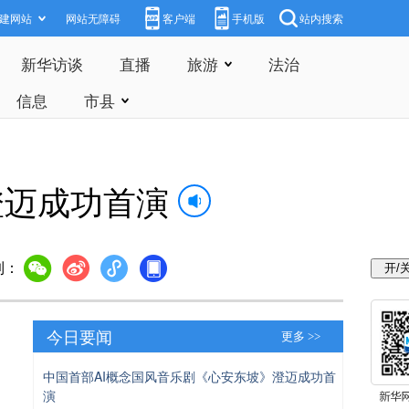
建网站
网站无障碍
客户端
手机版
站内搜索
新华访谈
直播
旅游
法治
信息
市县
澄迈成功首演
到：
今日要闻
更多 >>
中国首部AI概念国风音乐剧《心安东坡》澄迈成功首
演