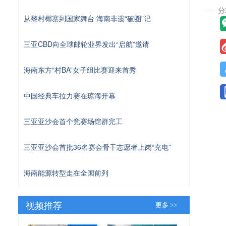
从黎村椰寨到国家舞台 海南非遗“破圈”记
三亚CBD向全球邮轮业界发出“启航”邀请
海南东方“村BA”女子组比赛迎来首秀
中国经典车拉力赛在琼海开幕
三亚亚沙会首个竞赛场馆群完工
三亚亚沙会首批36名赛会骨干志愿者上岗“充电”
海南能源转型走在全国前列
视频推荐
更多 >>