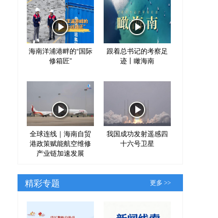
海南洋浦港畔的“国际
跟着总书记的考察足
修箱匠”
迹丨瞰海南
全球连线｜海南自贸
我国成功发射遥感四
港政策赋能航空维修
十六号卫星
产业链加速发展
精彩专题
更多 >>