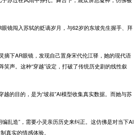
AR眼镜闯入苏轼的贬谪岁月，与62岁的东坡先生握手、拜
灵摘下AR眼镜，发现自己置身宋代伦江驿，她的现代语
阵笑声。这种“穿越”设定，打破了传统历史剧的线性叙
越的目的，是为“坡叔”AI模型收集真实数据。而她与苏
编乱造”，需要小灵亲历历史来纠正。这仿佛是对当下AI
复制真实的情感体验。