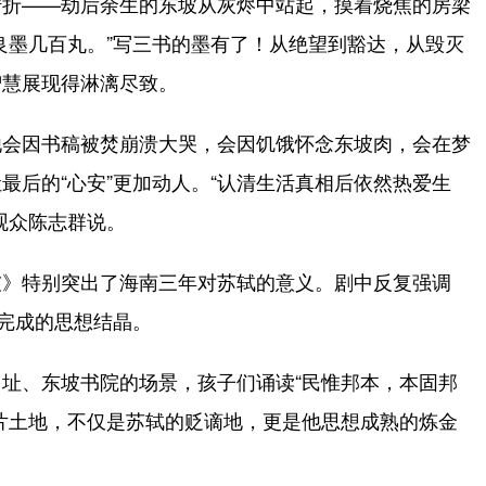
折——劫后余生的东坡从灰烬中站起，摸着烧焦的房梁
良墨几百丸。”写三书的墨有了！从绝望到豁达，从毁灭
智慧展现得淋漓尽致。
会因书稿被焚崩溃大哭，会因饥饿怀念东坡肉，会在梦
最后的“心安”更加动人。“认清生活真相后依然热爱生
观众陈志群说。
》特别突出了海南三年对苏轼的意义。剧中反复强调
南完成的思想结晶。
、东坡书院的场景，孩子们诵读“民惟邦本，本固邦
片土地，不仅是苏轼的贬谪地，更是他思想成熟的炼金