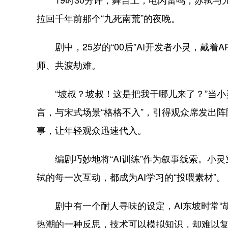
拉回千年前那个“九死南荒”的夜晚。
剧中，25岁的“00后”AI开发者小灵，戴着
师、共渡劫难。
“坡叔？坡叔！这是把我干哪儿来了？”当小
言，与宋式场景“格格不入”，引得观众席发出阵
事，让年轻观众迅速代入。
编剧巧妙地将“AI训练”作为叙事线索。小灵穿
轼的每一次互动，都成为AI学习的“投喂素材”。
剧中有一个耐人寻味的设定，AI东坡时常“胡
热潮的一种反思，技术可以模拟知识，却难以