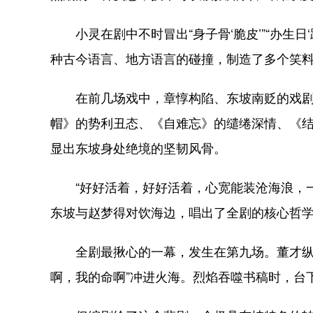
小灵在剧中不时冒出“身子骨‘脆皮’”“办生日‘趴踢
种古今语言、地方语言的碰撞，制造了多个笑
在前几场戏中，章惇构陷、东坡南贬的戏剧
帽》的势利丑态、《自难忘》的缱绻深情、《
显出东坡身处绝境的坚韧风骨。
“好好活着，好好活着，心宽能装沧海浪，一
东坡与赵梦得对饮海边，唱出了全剧的核心哲
全剧最揪心的一幕，发生在第九场。董才纵火
啊，我的命啊”冲进火海。烈焰吞噬书稿时，台