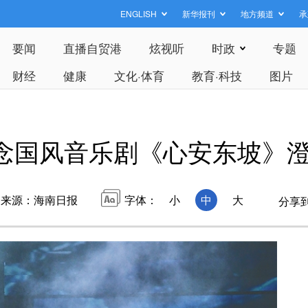
ENGLISH
新华报刊
地方频道
承
要闻
直播自贸港
炫视听
时政
专题
财经
健康
文化·体育
教育·科技
图片
概念国风音乐剧《心安东坡》
来源：海南日报
字体：
小
中
大
分享