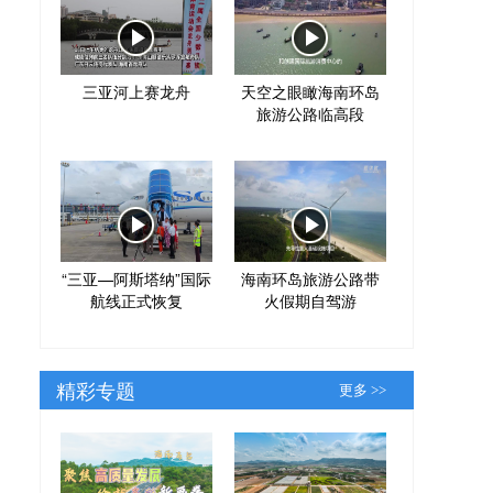
三亚河上赛龙舟
天空之眼瞰海南环岛
旅游公路临高段
“三亚—阿斯塔纳”国际
海南环岛旅游公路带
航线正式恢复
火假期自驾游
精彩专题
更多 >>