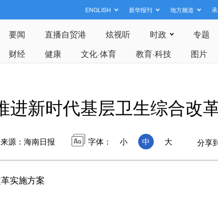
ENGLISH
新华报刊
地方频道
承
要闻
直播自贸港
炫视听
时政
专题
财经
健康
文化·体育
教育·科技
图片
推进新时代基层卫生综合改
来源：海南日报
字体：
小
中
大
分享
革实施方案