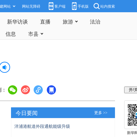
建网站
网站无障碍
客户端
手机版
站内搜索
新华访谈
直播
旅游
法治
信息
市县
到：
今日要闻
更多 >>
洋浦港航道外段通航能级升级