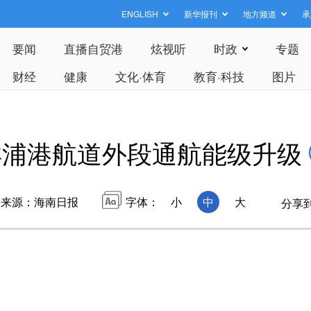
ENGLISH
新华报刊
地方频道
承
要闻
直播自贸港
炫视听
时政
专题
财经
健康
文化·体育
教育·科技
图片
洋浦港航道外段通航能级升级
来源：海南日报
字体：
小
中
大
分享