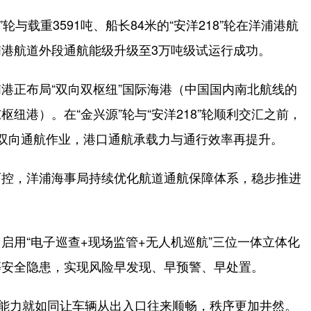
轮与载重3591吨、船长84米的“安洋218”轮在洋浦港航
港航道外段通航能级升级至3万吨级试运行成功。
正布局“双向双枢纽”国际海港（中国国内南北航线的
纽港）。在“金兴源”轮与“安洋218”轮顺利交汇之前，
双向通航作业，港口通航承载力与通行效率再提升。
控，洋浦海事局持续优化航道通航保障体系，稳步推进
用“电子巡查+现场监管+无人机巡航”三位一体立体化
等安全隐患，实现风险早发现、早预警、早处置。
能力就如同让车辆从出入口往来顺畅，秩序更加井然。