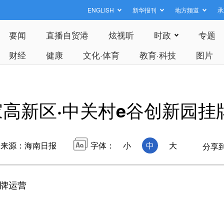
ENGLISH
新华报刊
地方频道
承
要闻
直播自贸港
炫视听
时政
专题
财经
健康
文化·体育
教育·科技
图片
高新区·中关村e谷创新园挂
来源：海南日报
字体：
小
中
大
分享
牌运营