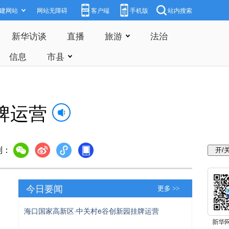
建网站
网站无障碍
客户端
手机版
站内搜索
新华访谈
直播
旅游
法治
信息
市县
牌运营
到：
今日要闻
更多 >>
海口国家高新区·中关村e谷创新园挂牌运营