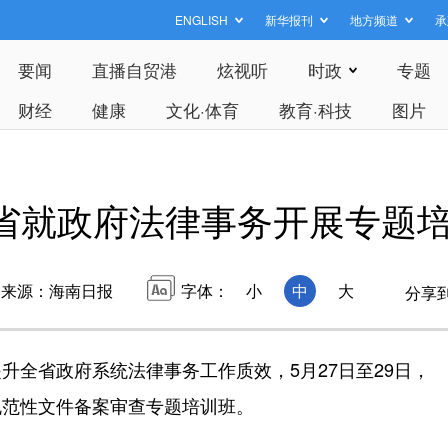
ENGLISH
新华报刊
地方频道
承
要闻
直播自贸港
炫视听
时政
专题
财经
健康
文化·体育
教育·科技
图片
省就政府法律事务开展专题
来源：海南日报
字体：
小
中
大
分享
全省政府系统法律事务工作质效，5月27日至29日，
规范性文件备案审查专题培训班。