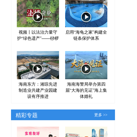
视频丨以法治力量守
启用“海龟之家”构建全
护“绿色遗产”——桫椤
链条保护体系
海南东方：湘琼先进
海南海警局举办第四
制造业共建产业园建
届“大海的见证”海上集
设有序推进
体婚礼
精彩专题
更多 >>