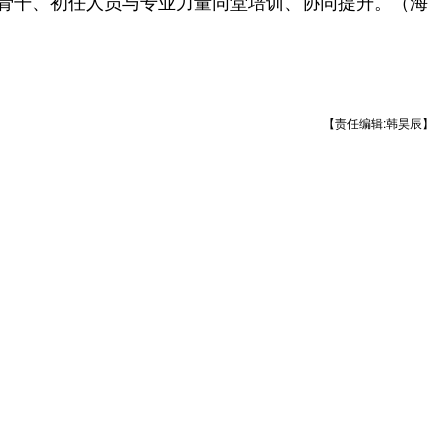
务骨干、初任人员与专业力量同堂培训、协同提升。（海
【责任编辑:韩昊辰】