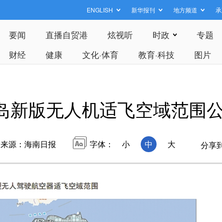
ENGLISH
新华报刊
地方频道
承
要闻
直播自贸港
炫视听
时政
专题
财经
健康
文化·体育
教育·科技
图片
岛新版无人机适飞空域范围
来源：海南日报
字体：
小
中
大
分享