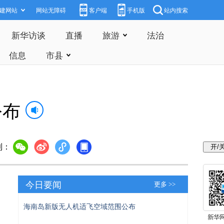
建网站
网站无障碍
客户端
手机版
站内搜索
新华访谈
直播
旅游
法治
信息
市县
公布
到：
今日要闻
更多 >>
海南岛新版无人机适飞空域范围公布