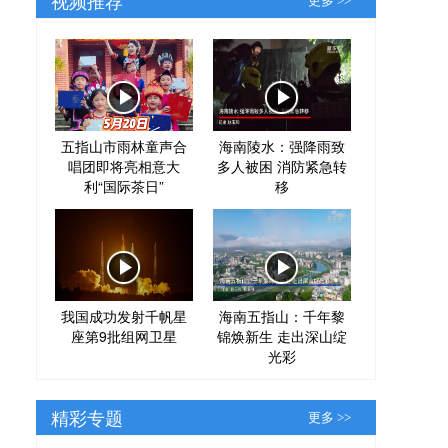
更多 >>
五指山市雨林童声合
海南陵水：强降雨致
唱团即将亮相意大
多人被困 消防紧急转
利“国际茶日”
移
我国成功发射千帆星
海南五指山：千年黎
座第9批组网卫星
锦焕新生 走出深山绽
光彩
精彩专题
更多 >>