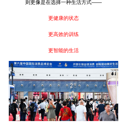
则更像是在选择一种生活方式——
更健康的状态
更高效的训练
更智能的生活