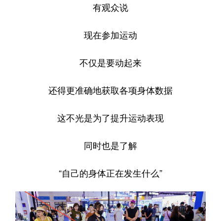
有观众说
现在参加运动
不仅是要动起来
还得更准确地获取各项身体数据
这不光是为了提升运动表现
同时也是了解
“自己的身体正在发生什么”