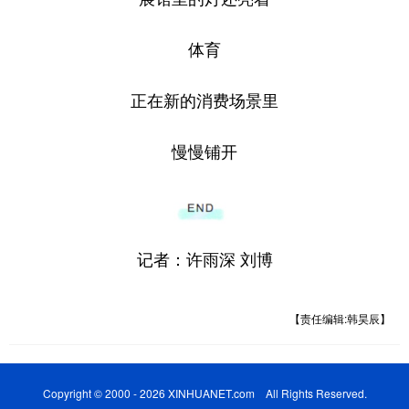
体育
正在新的消费场景里
慢慢铺开
记者：许雨深 刘博
【责任编辑:韩昊辰】
Copyright © 2000 - 2026 XINHUANET.com All Rights Reserved.