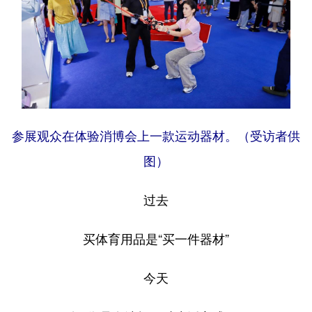
参展观众在体验消博会上一款运动器材。（受访者供
图）
过去
买体育用品是“买一件器材”
今天