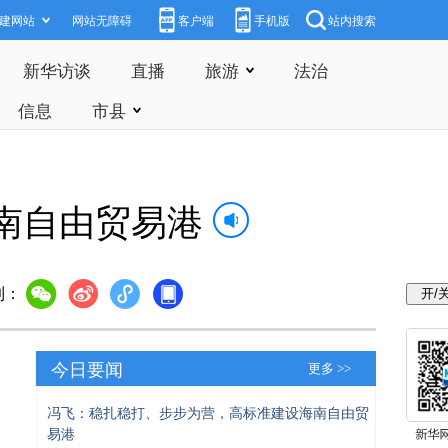
建网站
网站无障碍
客户端
手机版
站内搜索
新华访谈
直播
旅游
法治
信息
市县
南自由贸易港
到：
今日要闻
更多 >>
冯飞：稳扎稳打、步步为营，高标准建设海南自由贸
易港