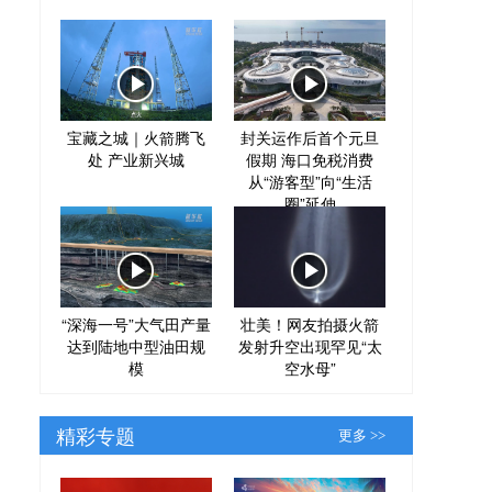
宝藏之城｜火箭腾飞
封关运作后首个元旦
处 产业新兴城
假期 海口免税消费
从“游客型”向“生活
圈”延伸
“深海一号”大气田产量
壮美！网友拍摄火箭
达到陆地中型油田规
发射升空出现罕见“太
模
空水母”
精彩专题
更多 >>