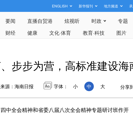
ENGLISH
新华报刊
地方频道
承
要闻
直播自贸港
炫视听
时政
专题
财经
健康
文化·体育
教育·科技
图片
打、步步为营，高标准建设海
来源：海南日报
字体：
小
中
大
分享
届四中全会精神和省委八届八次全会精神专题研讨班作开