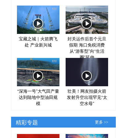
宝藏之城｜火箭腾飞
封关运作后首个元旦
处 产业新兴城
假期 海口免税消费
从“游客型”向“生活
圈”延伸
“深海一号”大气田产量
壮美！网友拍摄火箭
达到陆地中型油田规
发射升空出现罕见“太
模
空水母”
精彩专题
更多 >>