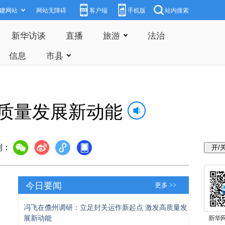
建网站
网站无障碍
客户端
手机版
站内搜索
新华访谈
直播
旅游
法治
信息
市县
质量发展新动能
到：
今日要闻
更多 >>
冯飞在儋州调研：立足封关运作新起点 激发高质量发
展新动能