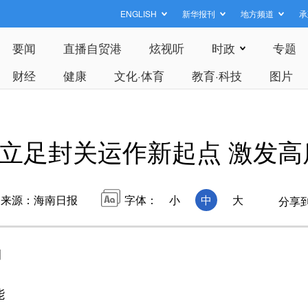
ENGLISH
新华报刊
地方频道
承
要闻
直播自贸港
炫视听
时政
专题
财经
健康
文化·体育
教育·科技
图片
立足封关运作新起点 激发高
来源：海南日报
字体：
小
中
大
分享
调
能