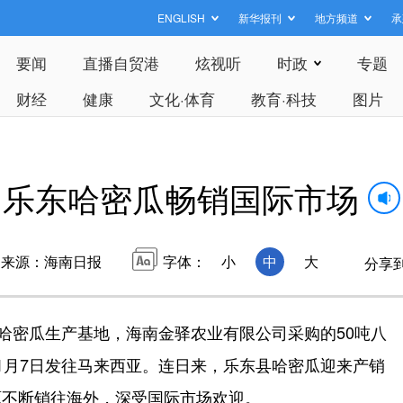
ENGLISH
新华报刊
地方频道
承
要闻
直播自贸港
炫视听
时政
专题
财经
健康
文化·体育
教育·科技
图片
乐东哈密瓜畅销国际市场
来源：海南日报
字体：
小
中
大
分享
哈密瓜生产基地，海南金驿农业有限公司采购的50吨八
1月7日发往马来西亚。连日来，乐东县哈密瓜迎来产销
源不断销往海外，深受国际市场欢迎。