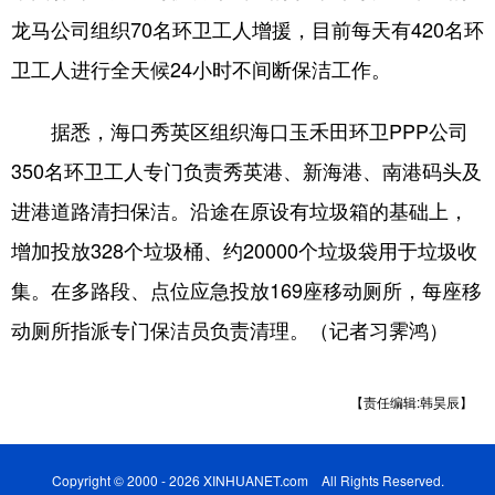
龙马公司组织70名环卫工人增援，目前每天有420名环
卫工人进行全天候24小时不间断保洁工作。
据悉，海口秀英区组织海口玉禾田环卫PPP公司
350名环卫工人专门负责秀英港、新海港、南港码头及
进港道路清扫保洁。沿途在原设有垃圾箱的基础上，
增加投放328个垃圾桶、约20000个垃圾袋用于垃圾收
集。在多路段、点位应急投放169座移动厕所，每座移
动厕所指派专门保洁员负责清理。（记者习霁鸿）
【责任编辑:韩昊辰】
Copyright © 2000 - 2026 XINHUANET.com All Rights Reserved.