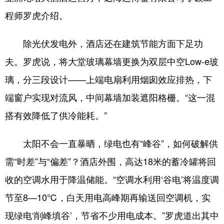
程师罗虎介绍。
除光伏发电外，酒店还在建筑节能方面下足功
夫。罗虎说，将大堂玻璃幕墙更换为双层中空Low-e玻
璃，分三段设计——上端电扇利用烟囱效应排热，下
端窗户实现对流风，中间幕墙加装遮阳格栅。“这一混
搭有效降低了供冷能耗。”
太阳不会一直暴晒，绿电也有“峰谷”，如何破解供
需“时差”与“偏差”？酒店外围，高达18米的蓄冷罐将回
收的空调水用于降温储能。“空调水利用‘谷电’将温度调
节至8—10℃，白天用电高峰期再输送回空调机，实
现绿电‘削峰填谷’，节省不少用电成本。”罗虎道出其中