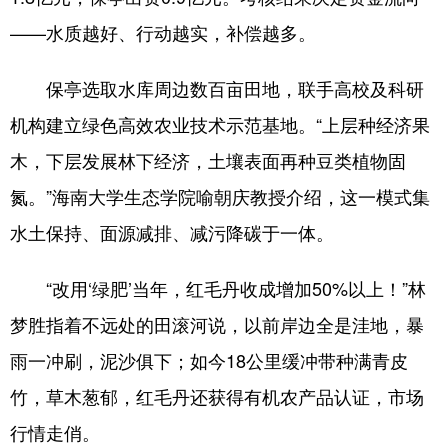
——水质越好、行动越实，补偿越多。
保亭选取水库周边数百亩田地，联手高校及科研
机构建立绿色高效农业技术示范基地。“上层种经济果
木，下层发展林下经济，土壤表面再种豆类植物固
氮。”海南大学生态学院喻朝庆教授介绍，这一模式集
水土保持、面源减排、减污降碳于一体。
“改用‘绿肥’当年，红毛丹收成增加50%以上！”林
梦胜指着不远处的田滚河说，以前岸边全是洼地，暴
雨一冲刷，泥沙俱下；如今18公里缓冲带种满青皮
竹，草木葱郁，红毛丹还获得有机农产品认证，市场
行情走俏。