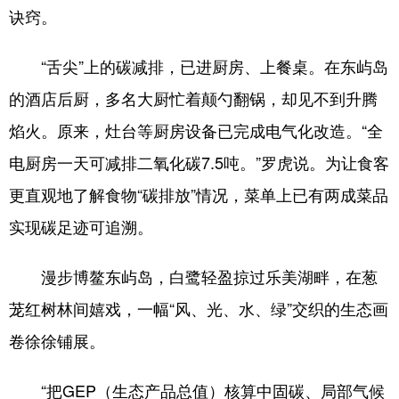
诀窍。
“舌尖”上的碳减排，已进厨房、上餐桌。在东屿岛
的酒店后厨，多名大厨忙着颠勺翻锅，却见不到升腾
焰火。原来，灶台等厨房设备已完成电气化改造。“全
电厨房一天可减排二氧化碳7.5吨。”罗虎说。为让食客
更直观地了解食物“碳排放”情况，菜单上已有两成菜品
实现碳足迹可追溯。
漫步博鳌东屿岛，白鹭轻盈掠过乐美湖畔，在葱
茏红树林间嬉戏，一幅“风、光、水、绿”交织的生态画
卷徐徐铺展。
“把GEP（生态产品总值）核算中固碳、局部气候