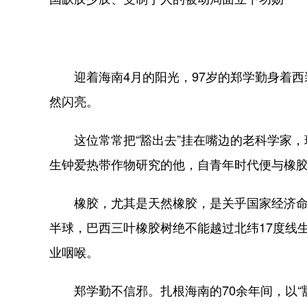
迎着海南4月的阳光，97岁的郑学勤身着西
然闪亮。
这位常常把“豁出去”挂在嘴边的老科学家，
生钟爱热带作物研究的他，自青年时代便与橡胶
橡胶，尤其是天然橡胶，是关乎国家经济命
半球，巴西三叶橡胶树绝不能越过北纬17度线
业咽喉。
郑学勤不信邪。扎根海南的70余年间，以“