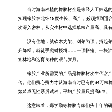
当时海南种植的橡胶树全是未经人工筛选的实
实现橡胶在北纬18度生长、高产，必须找到适
次深入密林，从实生树中选择单株产量高、具
没有住地，就砍木为架、刈茅为顶，搭起茅
升降梯，就徒手爬树授粉……一顶帐篷、一块
宜林地和选育良种的艰苦岁月。
橡胶产业所需要的产品是橡胶树次生代谢产
传。他们费心费力才从海南当时已有的64万株
繁殖成无性系后试种，平均产胶量只提高6％。
这意味着，郑学勤等橡胶专家们头十年的研