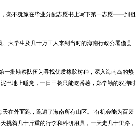
，毫不犹豫在毕业分配志愿书上写下第一志愿——到祖
员、大学生及几十万工人来到当时的海南行政公署儋县
第一批勘察队伍为寻找优质橡胶树种，深入海南岛的热
的泥巴地上睡觉，一日三餐只能吃番薯，郑学勤的双脚时
天在外面跑，跑遍了海南所有山区。”有机会能为百废
每天挑着几十斤重的行李和科研用具，一天走几十里路，