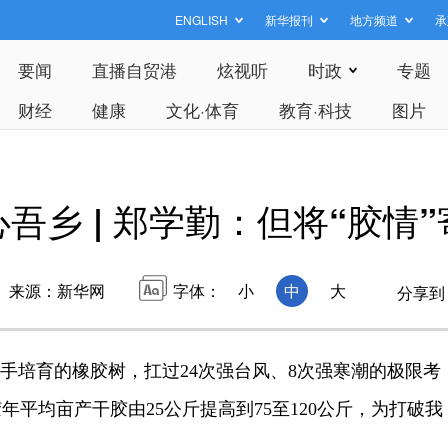
ENGLISH
新华报刊
地方频道
承
要闻
直播自贸港
炫视听
时政
专题
财经
健康
文化·体育
教育·科技
图片
心吾乡 | 郑学勤：但将“胶情
来源：新华网
字体：
小
中
大
分享到
手培育的橡胶树，扛过24次强台风、8次强寒潮的极限考
平均亩产干胶由25公斤提高到75至120公斤，为打破我