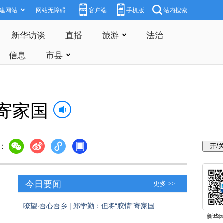
建网站
网站无障碍
客户端
手机版
站内搜索
新华访谈
直播
旅游
法治
信息
市县
”寄家国
：
今日要闻
更多 >>
瞭望·吾心吾乡 | 郑学勤：但将“胶情”寄家国