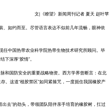
文|《瞭望》新闻周刊记者 夏天 赵叶苹
装、如约而至。尽管语言表达不似前几年流畅，眼神依
现任中国热带农业科学院热带生物技术研究所顾问。毕
结下深厚“胶情”。
脉和国防安全的重要战略物资。西方学界曾断言：在北
生存。这道“植胶禁区”如同紧箍咒，一度扼住我国橡胶产
豁出去”的劲头，带领团队陪伴亲手培育的橡胶树，扛过