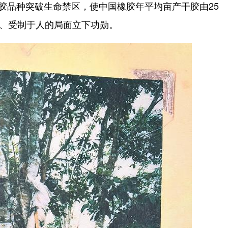
橡胶品种突破生命禁区，使中国橡胶年平均亩产干胶由25
胶、受制于人的局面立下功勋。