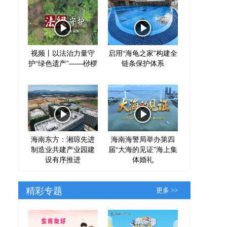
视频丨以法治力量守
启用“海龟之家”构建全
护“绿色遗产”——桫椤
链条保护体系
海南东方：湘琼先进
海南海警局举办第四
制造业共建产业园建
届“大海的见证”海上集
设有序推进
体婚礼
精彩专题
更多 >>