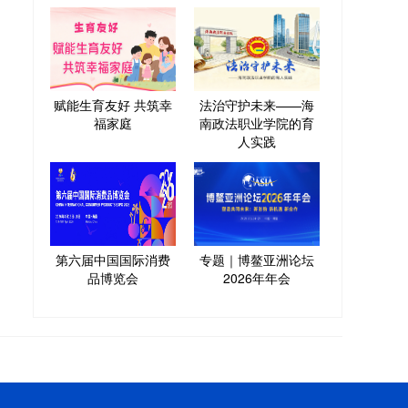
赋能生育友好 共筑幸
法治守护未来——海
福家庭
南政法职业学院的育
人实践
第六届中国国际消费
专题｜博鳌亚洲论坛
品博览会
2026年年会