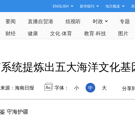
ENGLISH
新华报刊
地方频道
承
要闻
直播自贸港
炫视听
时政
专题
财经
健康
文化·体育
教育·科技
图片
南系统提炼出五大海洋文化基
来源：海南日报
字体：
小
中
大
分享
鉴 守海护疆