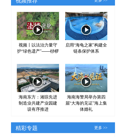
更多 >>
视频丨以法治力量守
启用“海龟之家”构建全
护“绿色遗产”——桫椤
链条保护体系
海南东方：湘琼先进
海南海警局举办第四
制造业共建产业园建
届“大海的见证”海上集
设有序推进
体婚礼
精彩专题
更多 >>