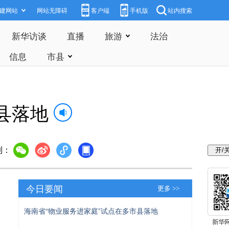
建网站
网站无障碍
客户端
手机版
站内搜索
新华访谈
直播
旅游
法治
信息
市县
县落地
到：
今日要闻
更多 >>
海南省“物业服务进家庭”试点在多市县落地