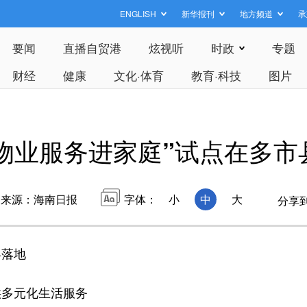
ENGLISH
新华报刊
地方频道
承
要闻
直播自贸港
炫视听
时政
专题
财经
健康
文化·体育
教育·科技
图片
物业服务进家庭”试点在多市
来源：海南日报
字体：
小
中
大
分享
县落地
多元化生活服务