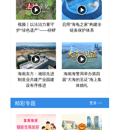
视频丨以法治力量守
启用“海龟之家”构建全
护“绿色遗产”——桫椤
链条保护体系
海南东方：湘琼先进
海南海警局举办第四
制造业共建产业园建
届“大海的见证”海上集
设有序推进
体婚礼
精彩专题
更多 >>