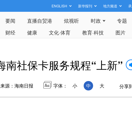
ENGLISH
新华报刊
地方频道
承
要闻
直播自贸港
炫视听
时政
专题
财经
健康
文化·体育
教育·科技
图片
海南社保卡服务规程“上新”
来源：海南日报
字体：
小
中
大
分享