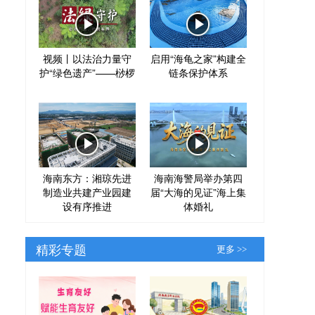
视频丨以法治力量守
启用“海龟之家”构建全
护“绿色遗产”——桫椤
链条保护体系
海南东方：湘琼先进
海南海警局举办第四
制造业共建产业园建
届“大海的见证”海上集
设有序推进
体婚礼
精彩专题
更多 >>