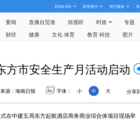
ENGLISH
新华报刊
地方频道
承
要闻
直播自贸港
炫视听
时政
专题
财经
健康
文化·体育
教育·科技
图片
东方市安全生产月活动启动
来源：海南日报
字体：
小
中
大
分享
动仪式在中建五局东方起航酒店商务商业综合体项目现场举