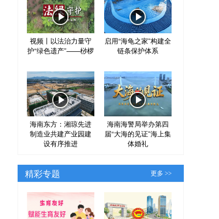
视频丨以法治力量守
启用“海龟之家”构建全
护“绿色遗产”——桫椤
链条保护体系
海南东方：湘琼先进
海南海警局举办第四
制造业共建产业园建
届“大海的见证”海上集
设有序推进
体婚礼
精彩专题
更多 >>