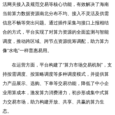
活网关接入及规范交易等核心功能，有效解决了海南
当前算力数据资源南北分布不均、接入不灵活及供需
信息不畅等突出问题。通过插件采集与接口上报相结
合的方式，平台实现了对算力资源的全面监测与智能
调度，推动跨区域、跨节点资源统筹调配，助力算力
像“水电”一样普惠易用。
在运营方面，平台构建了“算力市场交易机制”，支
持按需调度、按策略调度等多种调度模式，并提供算
力产品展示、选购、下单等交易功能，降低了中小企
业用算成本，激发算力消费潜力，初步形成集中式算
力交易市场，助力构建开放、共享、共赢的算力生
态。