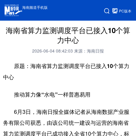
海南频道手机版
PC版本
海南省算力监测调度平台已接入10个算
力中心
2026-06-04 08:42:03
来源：海南日报
原题：海南省算力监测调度平台已接入10个算力
中心
推动算力像“水电”一样普惠易用
6月3日，海南日报全媒体记者从海南数据产业服
务有限公司获悉，由该公司统一建设与运营的海南省
算力监测调度平台已成功接入全省10个算力中心，标