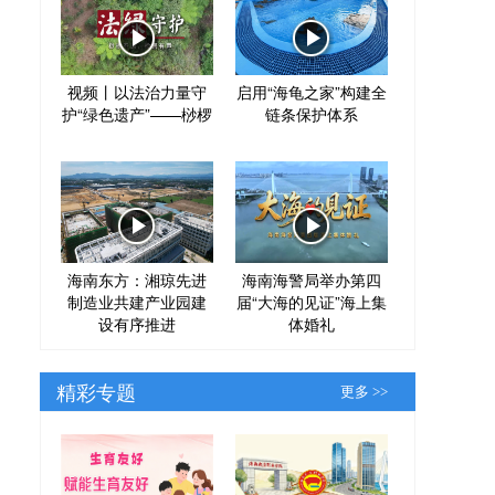
视频丨以法治力量守
启用“海龟之家”构建全
护“绿色遗产”——桫椤
链条保护体系
海南东方：湘琼先进
海南海警局举办第四
制造业共建产业园建
届“大海的见证”海上集
设有序推进
体婚礼
精彩专题
更多 >>