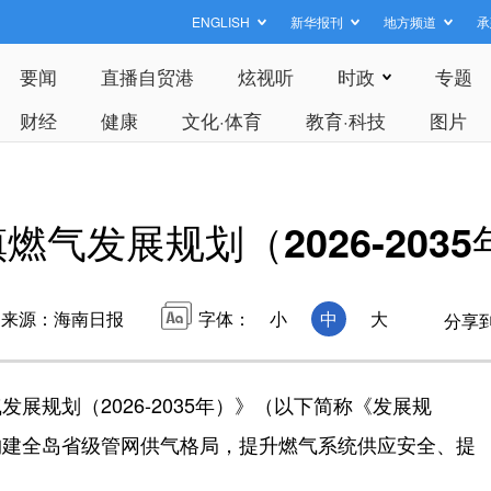
ENGLISH
新华报刊
地方频道
承
要闻
直播自贸港
炫视听
时政
专题
财经
健康
文化·体育
教育·科技
图片
燃气发展规划（2026-203
来源：海南日报
字体：
小
中
大
分享
规划（2026-2035年）》（以下简称《发展规
构建全岛省级管网供气格局，提升燃气系统供应安全、提