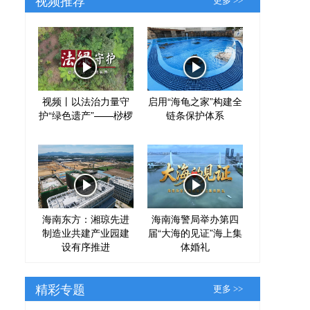
更多 >>
视频丨以法治力量守
启用“海龟之家”构建全
护“绿色遗产”——桫椤
链条保护体系
海南东方：湘琼先进
海南海警局举办第四
制造业共建产业园建
届“大海的见证”海上集
设有序推进
体婚礼
精彩专题
更多 >>