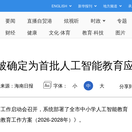
ENGLISH
新华报刊
地方频道
承
要闻
直播自贸港
炫视听
时政
专题
财经
健康
文化·体育
教育·科技
图片
校被确定为首批人工智能教育
来源：海南日报
字体：
小
中
大
分享
工作启动会召开，系统部署了全市中小学人工智能教育
工作方案（2026-2028年）》。