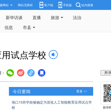
建网站
网站无障碍
客户端
手机版
站内搜索
新华访谈
直播
旅游
法治
信息
市县
应用试点学校
到：
今日要闻
更多 >>
海口15所学校被确定为首批人工智能教育应用试点学
校