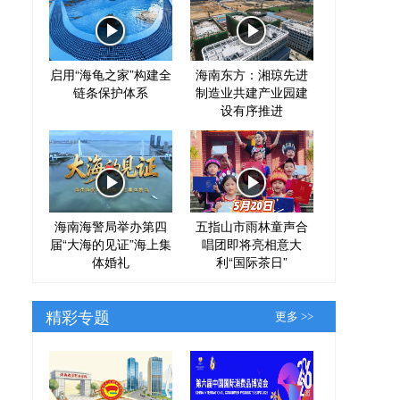
启用“海龟之家”构建全
海南东方：湘琼先进
链条保护体系
制造业共建产业园建
设有序推进
海南海警局举办第四
五指山市雨林童声合
届“大海的见证”海上集
唱团即将亮相意大
体婚礼
利“国际茶日”
精彩专题
更多 >>