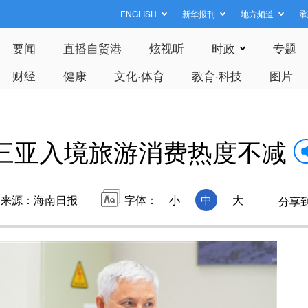
ENGLISH
新华报刊
地方频道
承
要闻
直播自贸港
炫视听
时政
专题
财经
健康
文化·体育
教育·科技
图片
三亚入境旅游消费热度不减
来源：海南日报
字体：
小
中
大
分享