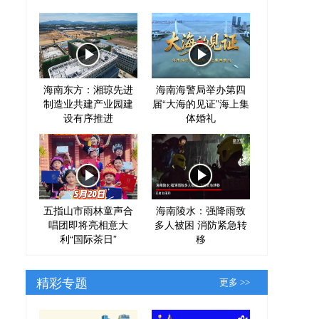
海南东方：湘琼先进
海南海警局举办第四
制造业共建产业园建
届“大海的见证”海上集
设有序推进
体婚礼
五指山市雨林童声合
海南陵水：强降雨致
唱团即将亮相意大
多人被困 消防紧急转
利“国际茶日”
移
精彩专题
更多 >>