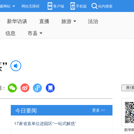
建网站
网站无障碍
客户端
手机版
站内搜索
新华访谈
直播
旅游
法治
信息
市县
”
到：
今日要闻
更多 >>
17家省直单位进园区“一站式解惑”