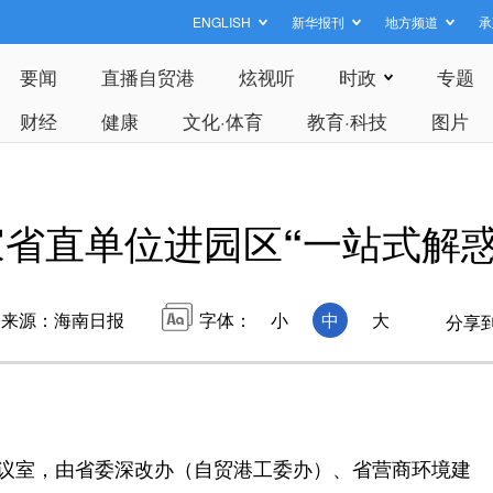
ENGLISH
新华报刊
地方频道
承
要闻
直播自贸港
炫视听
时政
专题
财经
健康
文化·体育
教育·科技
图片
家省直单位进园区“一站式解惑
来源：海南日报
字体：
小
中
大
分享
议室，由省委深改办（自贸港工委办）、省营商环境建