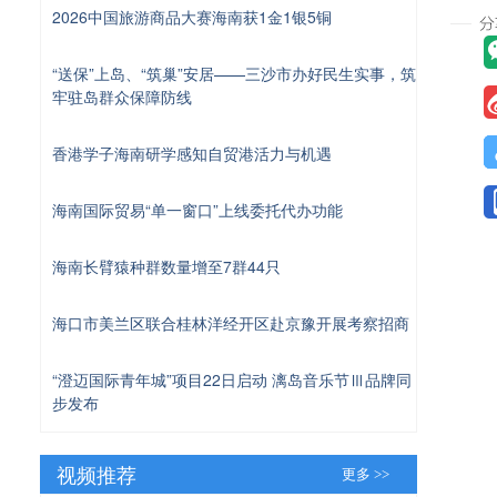
2026中国旅游商品大赛海南获1金1银5铜
“送保”上岛、“筑巢”安居——三沙市办好民生实事，筑
牢驻岛群众保障防线
香港学子海南研学感知自贸港活力与机遇
海南国际贸易“单一窗口”上线委托代办功能
海南长臂猿种群数量增至7群44只
海口市美兰区联合桂林洋经开区赴京豫开展考察招商
“澄迈国际青年城”项目22日启动 漓岛音乐节Ⅲ品牌同
步发布
视频推荐
更多 >>