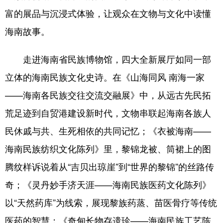
富的展品与沉浸式体验，让观众在文物与文化中读懂
海南故事。
走进海南省民族博物馆，四大全新展厅如同一部
立体的海南民族文化史诗。在《山海同风 南海一家
——海南各民族交往交流交融展》中，从远古先民拓
荒足迹到自贸港建设新时代，文物串联起海南各族人
民休戚与共、生死相依的共同记忆；《衣被海南——
海南民族纺织文化陈列》里，黎锦龙被、筒裙上的图
腾纹样诉说着从“吉贝出琼崖”到“世界的黎锦”的丝路传
奇；《灵丹妙手济天涯——海南民族医药文化陈列》
以“天然药库”为线索，展现黎族药蒸、苗医骨疗等传统
医药的智慧；《奇甸长物存遗珍——海南民族工艺陈