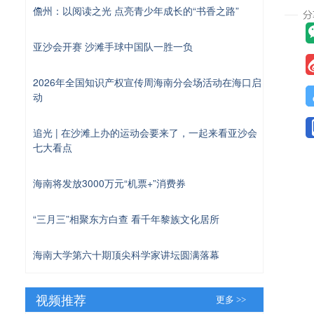
儋州：以阅读之光 点亮青少年成长的“书香之路”
亚沙会开赛 沙滩手球中国队一胜一负
2026年全国知识产权宣传周海南分会场活动在海口启
动
追光 | 在沙滩上办的运动会要来了，一起来看亚沙会
七大看点
海南将发放3000万元“机票+”消费券
“三月三”相聚东方白查 看千年黎族文化居所
海南大学第六十期顶尖科学家讲坛圆满落幕
视频推荐
更多 >>