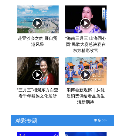
赴亚沙会之约 展自贸
“海南三月三 山海同心
港风采
圆”民歌大赛总决赛在
东方精彩收官
“三月三”相聚东方白查
消博会新观察｜从优
看千年黎族文化居所
质消费供给看品质生
活新期待
精彩专题
更多 >>