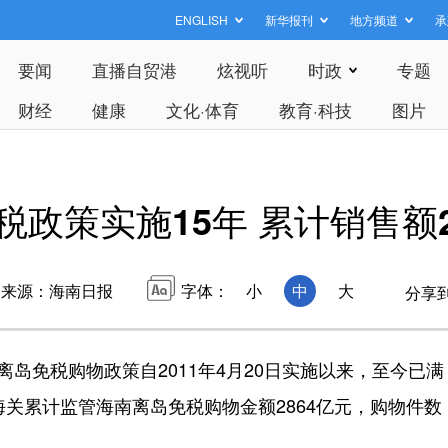
ENGLISH
新华报刊
地方频道
承
要闻
直播自贸港
炫视听
时政
专题
财经
健康
文化·体育
教育·科技
图片
政策实施15年 累计销售额2
来源：海南日报
字体：
小
中
大
分享
免税购物政策自2011年4月20日实施以来，至今已满
海关累计监管海南离岛免税购物金额2864亿元，购物件数