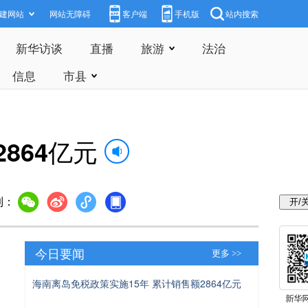
建网站
网站无障碍
客户端
手机版
站内搜索
新华访谈
直播
旅游
法治
信息
市县
864亿元
到：
今日要闻
更多 >>
海南离岛免税政策实施15年 累计销售额2864亿元