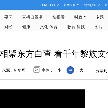
ENGLISH
新华报刊
地方频道
承
要闻
直播自贸港
炫视听
时政
专题
财经
健康
文化·体育
教育·科技
图片
”相聚东方白查 看千年黎族
来源：新华网
字体：
小
中
大
分享到