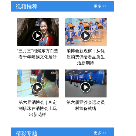
视频推荐
更多 >>
“三月三”相聚东方白查
消博会新观察｜从优
看千年黎族文化居所
质消费供给看品质生
活新期待
第六届消博会｜AI定
第六届亚沙会运动员
制珍珠在消博会上玩
村筹备就绪
出新花样
精彩专题
更多 >>