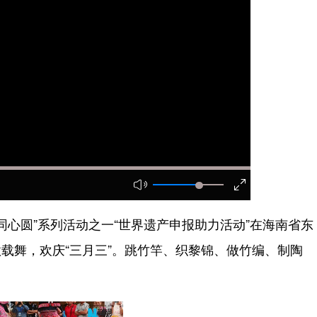
海同心圆”系列活动之一“世界遗产申报助力活动”在海南省东
载舞，欢庆“三月三”。跳竹竿、织黎锦、做竹编、制陶