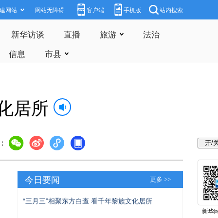
建网站
网站无障碍
客户端
手机版
站内搜索
新华访谈
直播
旅游
法治
信息
市县
文化居所
：
今日要闻
更多 >>
“三月三”相聚东方白查 看千年黎族文化居所