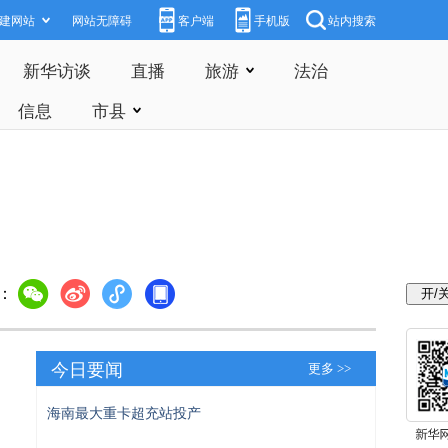
建网站
网站无障碍
客户端
手机版
站内搜索
新华访谈
直播
旅游
法治
信息
市县
：
今日要闻
更多 >>
海南最大重卡超充站投产