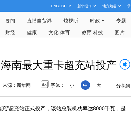
ENGLISH
新华报刊
地方频道
承
要闻
直播自贸港
炫视听
时政
专题
财经
健康
文化·体育
教育·科技
图片
海南最大重卡超充站投产
来源：新华网
字体：
小
中
大
分享到
储充”超充站正式投产，该站总装机功率达8000千瓦，是