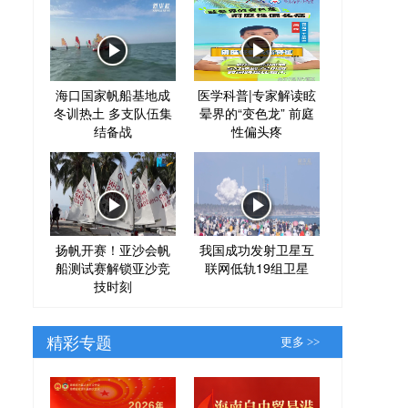
海口国家帆船基地成
医学科普|专家解读眩
冬训热土 多支队伍集
晕界的“变色龙” 前庭
结备战
性偏头疼
扬帆开赛！亚沙会帆
我国成功发射卫星互
船测试赛解锁亚沙竞
联网低轨19组卫星
技时刻
精彩专题
更多 >>