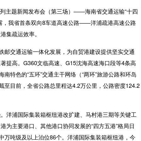
系列主题新闻发布会（第三场）——海南省交通运输“十四
露，我省首条双向8车道高速公路——洋浦疏港高速公路
纽港集疏运效率。
铁邮交通运输一体化发展，为自贸港建设提供坚实交通
提高。G360文临高速、G15沈海高速海口段等4条高
海南特色的“五环”交通主干网络（“两环”旅游公路和环岛
至目前，全省公路总里程达4.2万公里，公路密度124.2
。洋浦国际集装箱枢纽港改扩建、马村港三期等关键工
港为主要港口、其他港口协同发展的“四方五港”格局日
其中万吨级及以上泊位86个。洋浦国际集装箱枢纽港，今