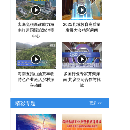
离岛免税新政助力海
2025县域教育高质量
南打造国际旅游消费
发展大会精彩瞬间
中心
海南五指山油茶丰收
多国行业专家齐聚海
特色产业激活乡村振
南 共议空间合作与挑
兴动能
战
精彩专题
更多 >>