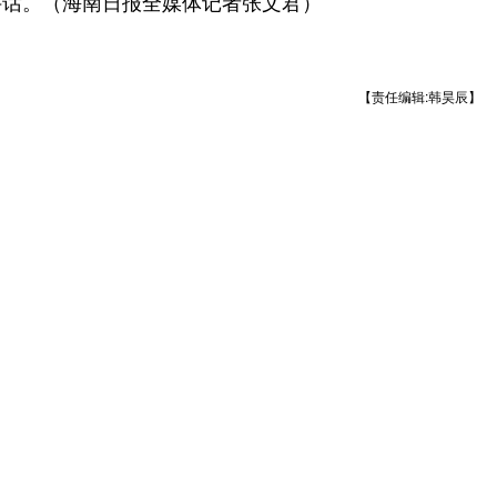
话。（海南日报全媒体记者张文君）
【责任编辑:韩昊辰】