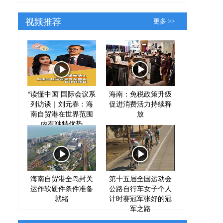
视频推荐
更多 >>
“读懂中国”国际会议系
海南：免税政策升级
列访谈｜刘元春：海
促进消费活力持续释
南自贸港在世界范围
放
内有独特优势
海南自贸港全岛封关
第十五届全国运动会
运作软硬件条件准备
公路自行车女子个人
就绪
计时赛冠军张好的冠
军之路