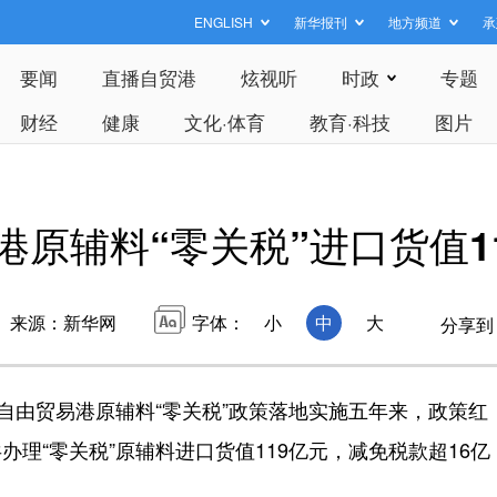
ENGLISH
新华报刊
地方频道
承
要闻
直播自贸港
炫视听
时政
专题
财经
健康
文化·体育
教育·科技
图片
港原辅料“零关税”进口货值1
来源：新华网
字体：
小
中
大
分享到
由贸易港原辅料“零关税”政策落地实施五年来，政策红
理“零关税”原辅料进口货值119亿元，减免税款超16亿