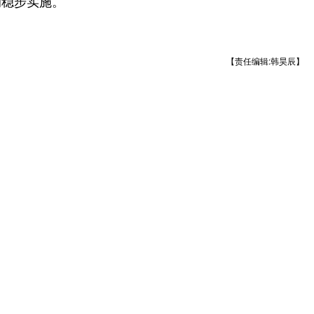
的稳步实施。
【责任编辑:韩昊辰】