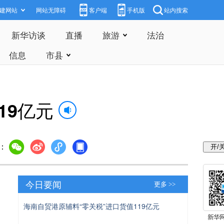
建网站
网站无障碍
客户端
手机版
站内搜索
新华访谈
直播
旅游
法治
信息
市县
19亿元
：
今日要闻
更多 >>
海南自贸港原辅料“零关税”进口货值119亿元