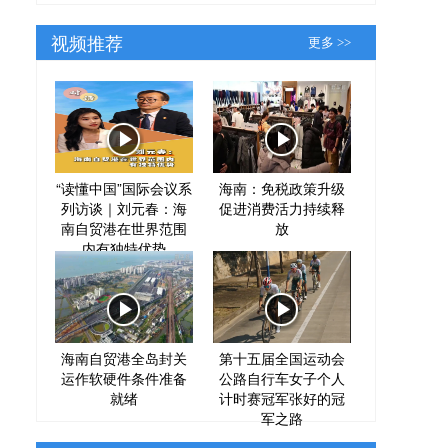
视频推荐
更多 >>
“读懂中国”国际会议系
海南：免税政策升级
列访谈｜刘元春：海
促进消费活力持续释
南自贸港在世界范围
放
内有独特优势
海南自贸港全岛封关
第十五届全国运动会
运作软硬件条件准备
公路自行车女子个人
就绪
计时赛冠军张好的冠
军之路