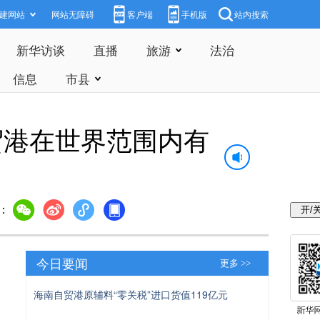
建网站
网站无障碍
客户端
手机版
站内搜索
新华访谈
直播
旅游
法治
信息
市县
贸港在世界范围内有
：
今日要闻
更多 >>
海南自贸港原辅料“零关税”进口货值119亿元