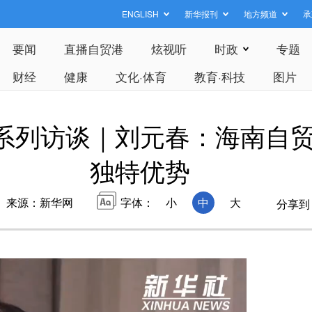
ENGLISH
新华报刊
地方频道
承
要闻
直播自贸港
炫视听
时政
专题
财经
健康
文化·体育
教育·科技
图片
议系列访谈｜刘元春：海南自
独特优势
来源：新华网
字体：
小
中
大
分享到