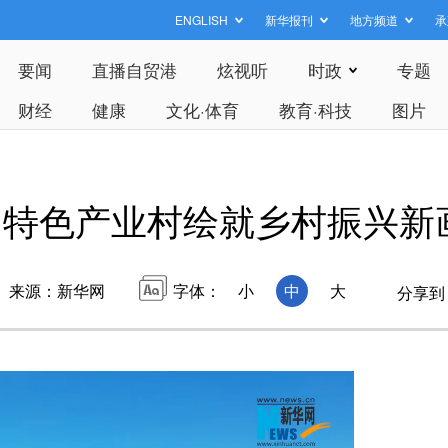
ENGLISH
新华报刊
地方频道
承
要闻
直播自贸港
炫视听
时政
专题
财经
健康
文化·体育
教育·科技
图片
：特色产业村绘就乡村振兴新
来源：新华网
字体：
小
中
大
分享到