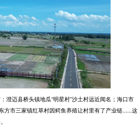
澄迈县桥头镇地瓜“明星村”沙土村远近闻名；海口市
方市三家镇红草村因鳄鱼养殖让村里有了产业链......这
景。