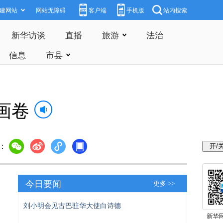
建网站
网站无障碍
客户端
手机版
站内搜索
新华访谈
直播
旅游
法治
信息
市县
画卷
：
今日要闻
更多 >>
刘小明会见古巴驻华大使白诗德