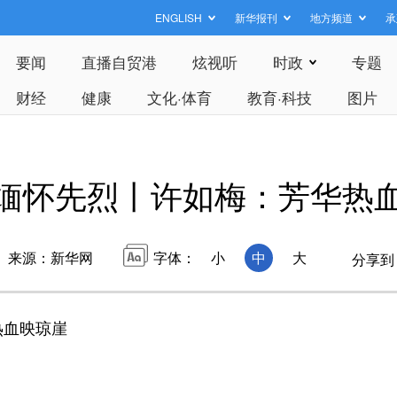
ENGLISH
新华报刊
地方频道
承
要闻
直播自贸港
炫视听
时政
专题
财经
健康
文化·体育
教育·科技
图片
 缅怀先烈丨许如梅：芳华热
来源：新华网
字体：
小
中
大
分享到
热血映琼崖