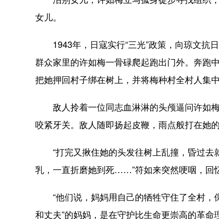
女儿。
1943年，日寇实行“三光”政策，向琼文抗日
群众家里的许如梅一骨碌爬起跑出门外。奔跑
把她押回村子绑在树上，并将梅种村全村人集
敌人拎着一位同志血淋淋的头颅逼问许如梅
咬紧牙关。敌人随即扬起皮鞭，雨点般打在她
“打完又揪住她的头发往树上乱撞，昏过去就
乳，一直折磨她到死……”符如来突然哽咽，回
“他们说，妈妈用自己的牺牲守住了全村，保
和丈夫”的妈妈，是在守护比生命更崇高的革命