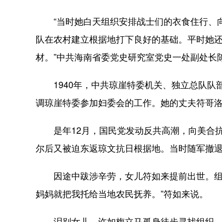
“当时她白天组织安排战士们的衣食住行、向
队在农村建立根据地打下良好的基础。平时她
材。”中共海南省委党史研究室党史一处副处长
1940年，中共琼崖特委机关、独立总队队
调琼崖特委参加妇委会的工作。她的丈夫符哥
是年12月，国民党发动反共高潮，向美合抗
尔后又被迫东返琼文抗日根据地。当时随军撤退
因途中跋涉辛劳，女儿符如来提前出世。组织
妈妈就把我托给当地农民抚养。”符如来说。
泪别女儿，许如梅立马孤身徒步寻找组织，