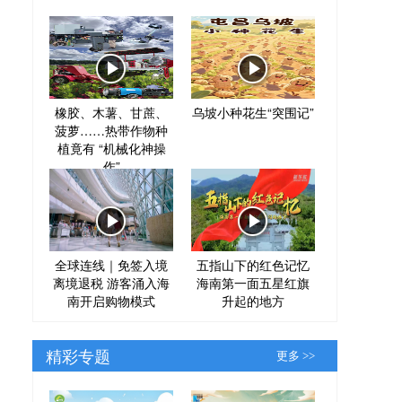
橡胶、木薯、甘蔗、
乌坡小种花生“突围记”
菠萝……热带作物种
植竟有 “机械化神操
作”
全球连线｜免签入境
五指山下的红色记忆
离境退税 游客涌入海
海南第一面五星红旗
南开启购物模式
升起的地方
精彩专题
更多 >>