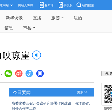
建网站
网站无障碍
客户端
手机版
站内搜索
新华访谈
直播
旅游
法治
信息
市县
血映琼崖
：
今日要闻
更多 >>
省委常委会召开会议研究部署作风建设、海洋强省、
对外合作等工作