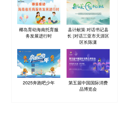
椰岛育幼海南托育服
县计献策·对话书记县
务发展进行时
长 |对话三亚市天涯区
区长陈潇
2025奔跑吧少年
第五届中国国际消费
品博览会