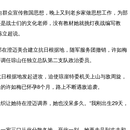
群众宣传救国思想，晚上又到老乡家做思想工作，为部
还是战士们的文化老师，没有教材她就挑灯夜战编写教
陈立超说。
部在澄迈美合建立抗日根据地，随军服务团撤销，许如梅
洛调任琼山任独立总队第二支队政治委员。
日根据地发起进攻，迫使琼崖特委机关上山与敌周旋，
的许如梅已怀孕8个月，路上不断遇敌追袭。
让她待在澄迈调养，她也没呆多久。“我刚出生29天，
一家三口从此分散各地。至此一别，她再未见到丈夫和